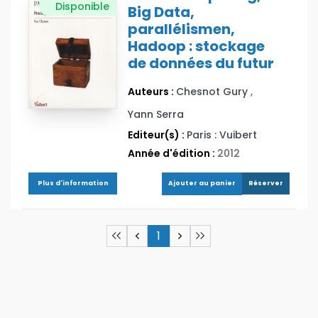
Disponible
Big Data,
parallélismen,
Hadoop : stockage
de données du futur
Auteurs :
Chesnot Gury
,
Yann Serra
Editeur(s) :
Paris : Vuibert
Année d'édition :
2012
Ajouter au panier
Plus d'information
Réserver
1