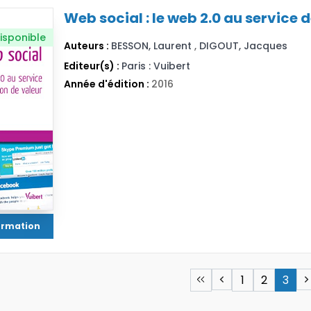
Web social : le web 2.0 au service 
isponible
Auteurs :
BESSON, Laurent
,
DIGOUT, Jacques
Editeur(s) :
Paris : Vuibert
Année d'édition :
2016
formation
1
2
3