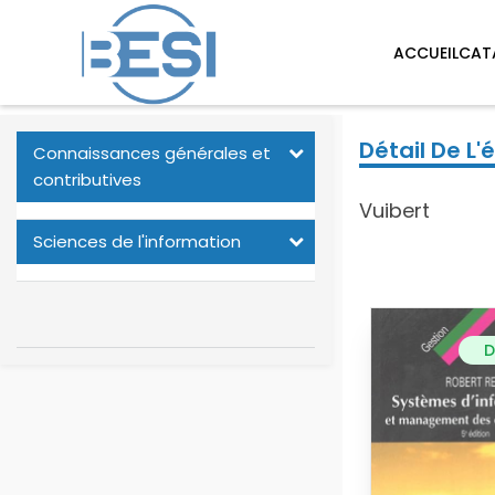
ACCUEIL
CAT
Détail De L'
Connaissances générales et
contributives
Vuibert
Sciences de l'information
D